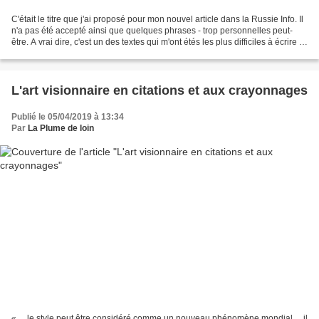
C'était le titre que j'ai proposé pour mon nouvel article dans la Russie Info. Il
n'a pas été accepté ainsi que quelques phrases - trop personnelles peut-
être. A vrai dire, c'est un des textes qui m'ont étés les plus difficiles à écrire :
je me suis perdue...
L'art visionnaire en citations et aux crayonnages
Publié le 05/04/2019 à 13:34
Par
La Plume de loin
« ... le style peut être considéré comme un nouveau phénomène mondial ... il