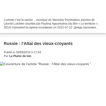
Comme с’est la saison ... musique de Stanislav Pozshlakov, paroles de
Léonid Lutchkin chantée par Paulina Agouréyéva (du film « Le territoire »,
2014) Uploaded by ирина половинко on 2015-07-15. Дождь прохожих
осыпает, В окна моросит. Мой мальчишка засыпает,...
Russie : l'Altaï des vieux-croyants
Publié le 30/08/2019 à 17:04
Par
La Plume de loin