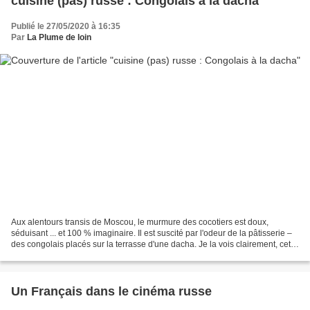
cuisine (pas) russe : Congolais à la dacha
Publié le 27/05/2020 à 16:35
Par
La Plume de loin
Aux alentours transis de Moscou, le murmure des cocotiers est doux,
séduisant ... et 100 % imaginaire. Il est suscité par l'odeur de la pâtisserie –
des congolais placés sur la terrasse d'une dacha. Je la vois clairement, cette
image, car c’est ma soeur...
Un Français dans le cinéma russe